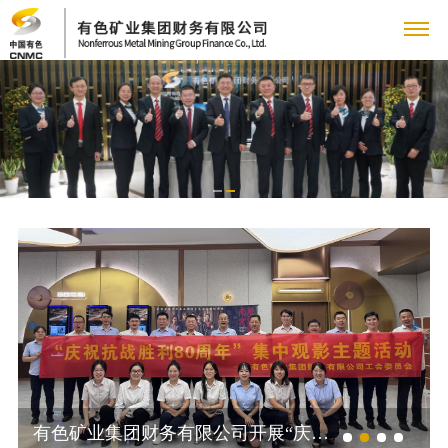
关
集
于
新
团
国
我
闻
业
简
资
介
存
们
中
务
企
要
公
款
闻
企
心
介
业
党
司
服
集
业
简
务
组
绍
文
群
人
团
精
介
结
织
新
神
人
董
化
纪
力
信
算
建
闻
企
才
事
服
设
集
公
检
资
息
业
队
会
务
党
有色矿业集团财务有限公司开展“庆祝抗战胜利80周年”集中观影主...
团
司
宣
伍