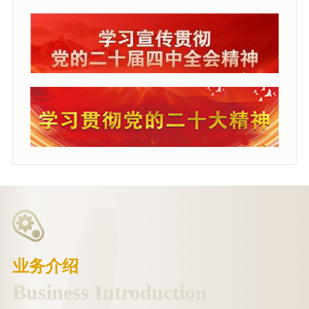
业务介绍
Business Introduction